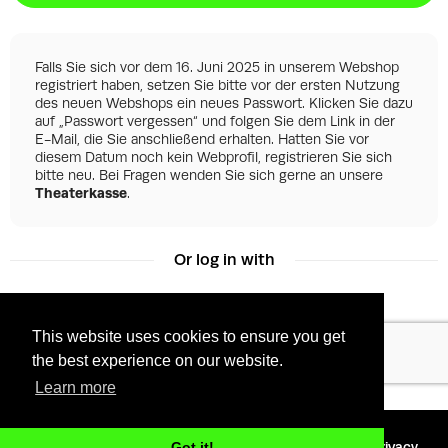
Falls Sie sich vor dem 16. Juni 2025 in unserem Webshop
registriert haben, setzen Sie bitte vor der ersten Nutzung
des neuen Webshops ein neues Passwort. Klicken Sie dazu
auf „Passwort vergessen“ und folgen Sie dem Link in der
E-Mail, die Sie anschließend erhalten. Hatten Sie vor
diesem Datum noch kein Webprofil, registrieren Sie sich
bitte neu. Bei Fragen wenden Sie sich gerne an unsere
Theaterkasse
.
Or log in with
This website uses cookies to ensure you get
Facebook
Google
the best experience on our website.
Learn more
©
2026 - Powered by
Tixly
Terms
Privacy
Got it!