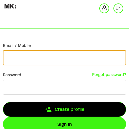
Go back
EN
Si
Email / Mobile
Forgot password?
Password
Create profile
Sign in