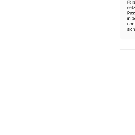
Fall
set
Pas
in d
noch
sic