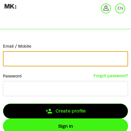
Go back
EN
Si
Email / Mobile
Forgot password?
Password
Create profile
Sign in