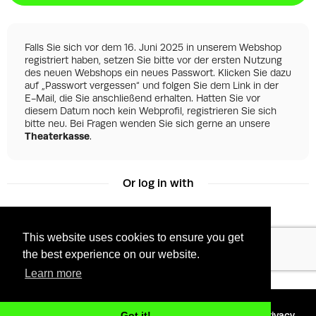
Falls Sie sich vor dem 16. Juni 2025 in unserem Webshop
registriert haben, setzen Sie bitte vor der ersten Nutzung
des neuen Webshops ein neues Passwort. Klicken Sie dazu
auf „Passwort vergessen“ und folgen Sie dem Link in der
E-Mail, die Sie anschließend erhalten. Hatten Sie vor
diesem Datum noch kein Webprofil, registrieren Sie sich
bitte neu. Bei Fragen wenden Sie sich gerne an unsere
Theaterkasse
.
Or log in with
This website uses cookies to ensure you get
Facebook
Google
the best experience on our website.
Learn more
©
2026 - Powered by
Tixly
Terms
Privacy
Got it!