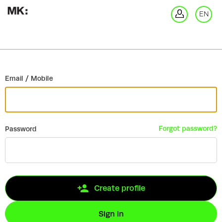
Go back
EN
Si
Email / Mobile
Forgot password?
Password
Create profile
Sign in