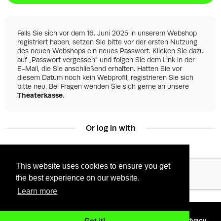
Falls Sie sich vor dem 16. Juni 2025 in unserem Webshop
registriert haben, setzen Sie bitte vor der ersten Nutzung
des neuen Webshops ein neues Passwort. Klicken Sie dazu
auf „Passwort vergessen“ und folgen Sie dem Link in der
E-Mail, die Sie anschließend erhalten. Hatten Sie vor
diesem Datum noch kein Webprofil, registrieren Sie sich
bitte neu. Bei Fragen wenden Sie sich gerne an unsere
Theaterkasse
.
Or log in with
This website uses cookies to ensure you get
Facebook
Google
the best experience on our website.
Learn more
©
2026 - Powered by
Tixly
Terms
Privacy
Got it!