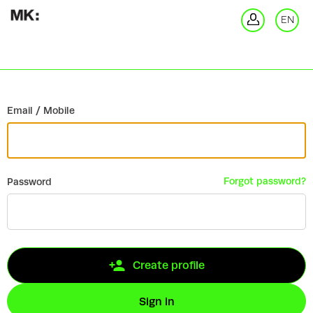
Go back
EN
Si
Email / Mobile
Forgot password?
Password
Create profile
Sign in