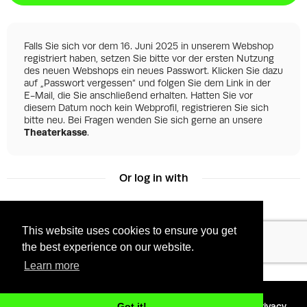
Falls Sie sich vor dem 16. Juni 2025 in unserem Webshop
registriert haben, setzen Sie bitte vor der ersten Nutzung
des neuen Webshops ein neues Passwort. Klicken Sie dazu
auf „Passwort vergessen“ und folgen Sie dem Link in der
E-Mail, die Sie anschließend erhalten. Hatten Sie vor
diesem Datum noch kein Webprofil, registrieren Sie sich
bitte neu. Bei Fragen wenden Sie sich gerne an unsere
Theaterkasse
.
Or log in with
This website uses cookies to ensure you get
Facebook
Google
the best experience on our website.
Learn more
©
2026 - Powered by
Tixly
Terms
Privacy
Got it!