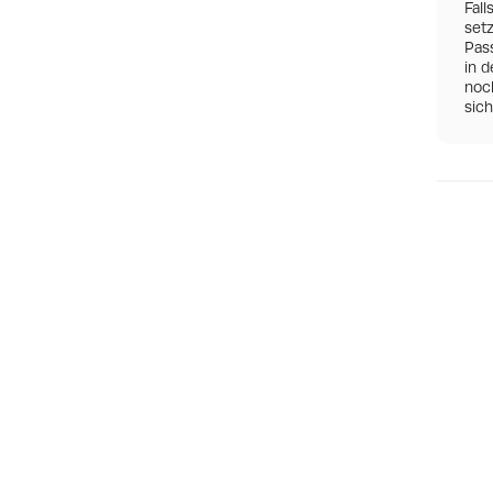
Fall
set
Pas
in d
noch
sic