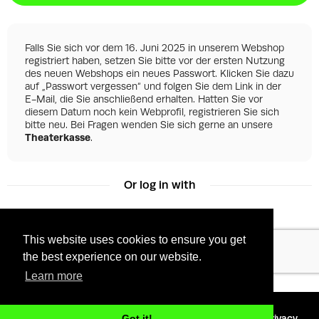
Falls Sie sich vor dem 16. Juni 2025 in unserem Webshop
registriert haben, setzen Sie bitte vor der ersten Nutzung
des neuen Webshops ein neues Passwort. Klicken Sie dazu
auf „Passwort vergessen“ und folgen Sie dem Link in der
E-Mail, die Sie anschließend erhalten. Hatten Sie vor
diesem Datum noch kein Webprofil, registrieren Sie sich
bitte neu. Bei Fragen wenden Sie sich gerne an unsere
Theaterkasse
.
Or log in with
This website uses cookies to ensure you get
Facebook
Google
the best experience on our website.
Learn more
©
2026 - Powered by
Tixly
Terms
Privacy
Got it!