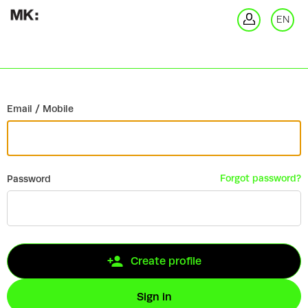
Go back
EN
Si
Email / Mobile
Forgot password?
Password
Create profile
Sign in