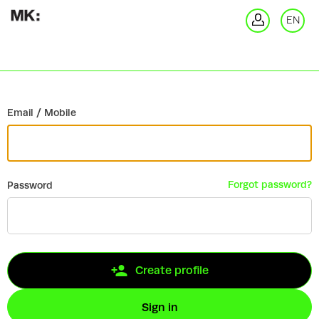
Go back
EN
Si
Email / Mobile
Forgot password?
Password
Create profile
Sign in