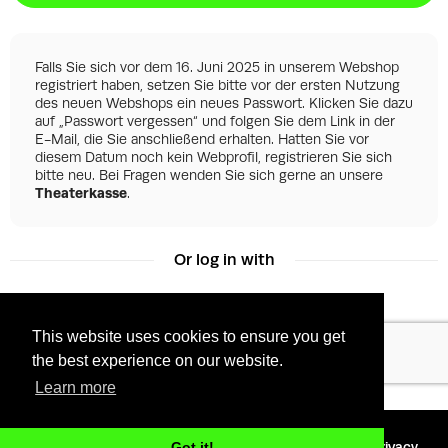
Falls Sie sich vor dem 16. Juni 2025 in unserem Webshop
registriert haben, setzen Sie bitte vor der ersten Nutzung
des neuen Webshops ein neues Passwort. Klicken Sie dazu
auf „Passwort vergessen“ und folgen Sie dem Link in der
E-Mail, die Sie anschließend erhalten. Hatten Sie vor
diesem Datum noch kein Webprofil, registrieren Sie sich
bitte neu. Bei Fragen wenden Sie sich gerne an unsere
Theaterkasse
.
Or log in with
This website uses cookies to ensure you get
Facebook
Google
the best experience on our website.
Learn more
©
2026 - Powered by
Tixly
Terms
Privacy
Got it!