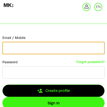
Go back
EN
Si
Email / Mobile
Forgot password?
Password
Create profile
Sign in