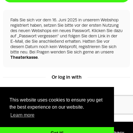
Falls Sie sich vor dem 16. Juni 2025 in unserem Webshop
registriert haben, setzen Sie bitte vor der ersten Nutzung
des neuen Webshops ein neues Passwort. Klicken Sie dazu
auf „Passwort vergessen“ und folgen Sie dem Link in der
E-Mail, die Sie anschließend erhalten. Hatten Sie vor
diesem Datum noch kein Webprofil, registrieren Sie sich
bitte neu. Bei Fragen wenden Sie sich gerne an unsere
Theaterkasse
.
Or log in with
This website uses cookies to ensure you get
Facebook
Google
the best experience on our website.
Learn more
©
2026 - Powered by
Tixly
Terms
Privacy
Got it!