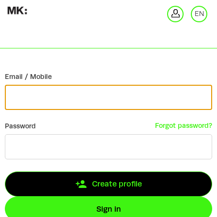
Go back
EN
Si
Email / Mobile
Forgot password?
Password
Create profile
Sign in