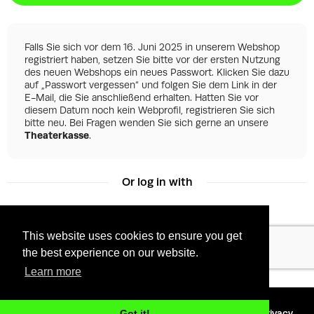
Falls Sie sich vor dem 16. Juni 2025 in unserem Webshop
registriert haben, setzen Sie bitte vor der ersten Nutzung
des neuen Webshops ein neues Passwort. Klicken Sie dazu
auf „Passwort vergessen“ und folgen Sie dem Link in der
E-Mail, die Sie anschließend erhalten. Hatten Sie vor
diesem Datum noch kein Webprofil, registrieren Sie sich
bitte neu. Bei Fragen wenden Sie sich gerne an unsere
Theaterkasse
.
Or log in with
This website uses cookies to ensure you get
Facebook
Google
the best experience on our website.
Learn more
©
2026 - Powered by
Tixly
Terms
Privacy
Got it!