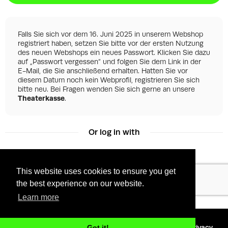
Falls Sie sich vor dem 16. Juni 2025 in unserem Webshop
registriert haben, setzen Sie bitte vor der ersten Nutzung
des neuen Webshops ein neues Passwort. Klicken Sie dazu
auf „Passwort vergessen“ und folgen Sie dem Link in der
E-Mail, die Sie anschließend erhalten. Hatten Sie vor
diesem Datum noch kein Webprofil, registrieren Sie sich
bitte neu. Bei Fragen wenden Sie sich gerne an unsere
Theaterkasse
.
Or log in with
This website uses cookies to ensure you get
Facebook
Google
the best experience on our website.
Learn more
©
2026 - Powered by
Tixly
Terms
Privacy
Got it!