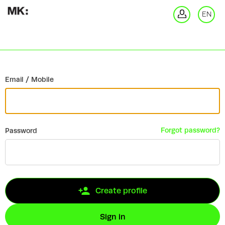
Go back
EN
Si
Email / Mobile
Forgot password?
Password
Create profile
Sign in