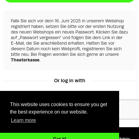
Falls Sie sich vor dem 16. Juni 2025 in unserem Webshop
registriert haben, setzen Sie bitte vor der ersten Nutzung
des neuen Webshops ein neues Passwort. Klicken Sie dazu
auf „Passwort vergessen“ und folgen Sie dem Link in der
E-Mail, die Sie anschließend erhalten. Hatten Sie vor
diesem Datum noch kein Webprofil, registrieren Sie sich
bitte neu. Bei Fragen wenden Sie sich gerne an unsere
Theaterkasse
.
Or log in with
This website uses cookies to ensure you get
Facebook
Google
the best experience on our website.
Learn more
©
2026 - Powered by
Tixly
Terms
Privacy
Got it!