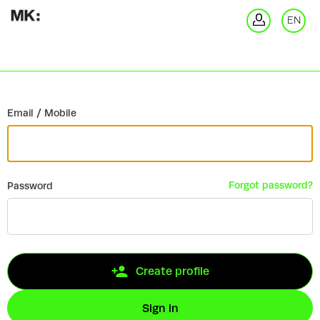
Go back
EN
Si
Email / Mobile
Forgot password?
Password
Create profile
Sign in