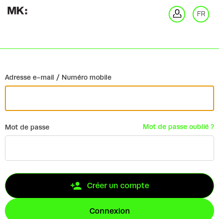
Retour
FR
Co
Adresse e-mail / Numéro mobile
Mot de passe oublié ?
Mot de passe
Créer un compte
Connexion