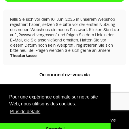
Falls Sie sich vor dem 16. Juni 2025 in unserem Webshop
registriert haben, setzen Sie bitte vor der ersten Nutzung
des neuen Webshops ein neues Passwort. Klicken Sie dazu
auf „Passwort vergessen“ und folgen Sie dem Link in der
E-Mail, die Sie anschließend erhalten. Hatten Sie vor
diesem Datum noch kein Webprofil, registrieren Sie sich
bitte neu. Bei Fragen wenden Sie sich gerne an unsere
Theaterkasse
.
Ou connectez-vous via
Pour une expérience optimale sur notre site
Facebook
Google
Web, nous utilisons des cookies.
Plus de détails
©
2026 - Powered by
Conditions
Protection de la vie
Tixly
privée
Compris !