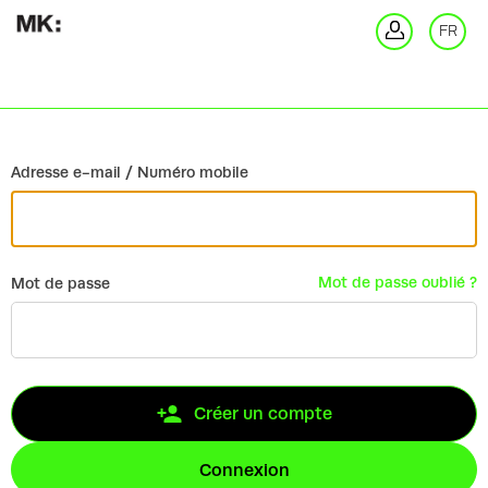
Retour
FR
Co
Adresse e-mail / Numéro mobile
Mot de passe oublié ?
Mot de passe
Créer un compte
Connexion