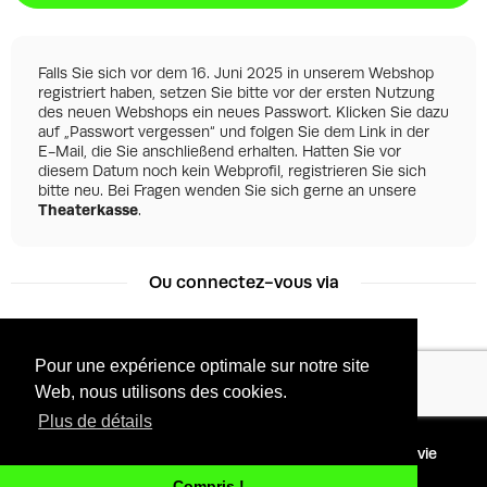
Falls Sie sich vor dem 16. Juni 2025 in unserem Webshop
registriert haben, setzen Sie bitte vor der ersten Nutzung
des neuen Webshops ein neues Passwort. Klicken Sie dazu
auf „Passwort vergessen“ und folgen Sie dem Link in der
E-Mail, die Sie anschließend erhalten. Hatten Sie vor
diesem Datum noch kein Webprofil, registrieren Sie sich
bitte neu. Bei Fragen wenden Sie sich gerne an unsere
Theaterkasse
.
Ou connectez-vous via
Pour une expérience optimale sur notre site
Facebook
Google
Web, nous utilisons des cookies.
Plus de détails
©
2026 - Powered by
Conditions
Protection de la vie
Tixly
privée
Compris !