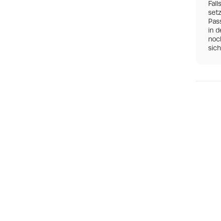
Fall
set
Pas
in d
noch
sic