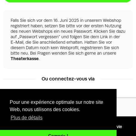
Falls Sie sich vor dem 16. Juni 2025 in unserem Webshop
registriert haben, setzen Sie bitte vor der ersten Nutzung
des neuen Webshops ein neues Passwort. Klicken Sie dazu
auf „Passwort vergessen“ und folgen Sie dem Link in der
E-Mail, die Sie anschließend erhalten. Hatten Sie vor
diesem Datum noch kein Webprofil, registrieren Sie sich
bitte neu. Bei Fragen wenden Sie sich gerne an unsere
Theaterkasse
.
Ou connectez-vous via
Pour une expérience optimale sur notre site
Facebook
Google
Web, nous utilisons des cookies.
Plus de détails
©
2026 - Powered by
Conditions
Protection de la vie
Tixly
privée
Compris !