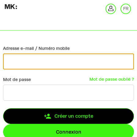
Retour
FR
Co
Adresse e-mail / Numéro mobile
Mot de passe oublié ?
Mot de passe
Créer un compte
Connexion