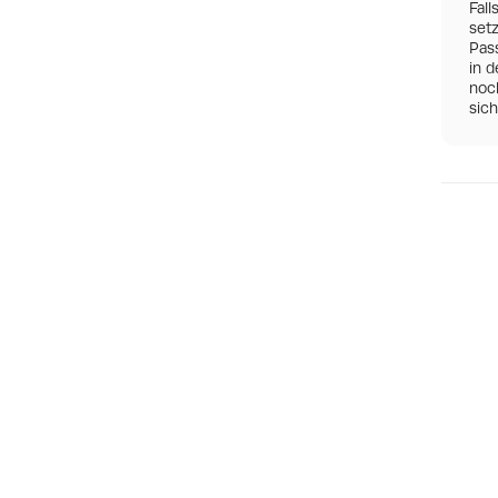
Fall
set
Pas
in d
noch
sic