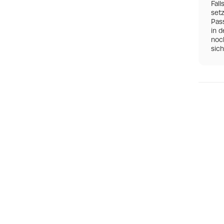
Fall
set
Pas
in d
noch
sic