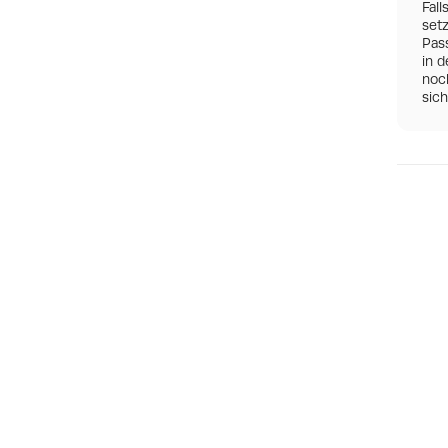
Fall
set
Pas
in d
noch
sic