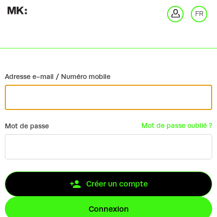
Retour
FR
Co
Adresse e-mail / Numéro mobile
Mot de passe oublié ?
Mot de passe
Créer un compte
Connexion