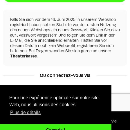
Falls Sie sich vor dem 16. Juni 2025 in unserem Webshop
registriert haben, setzen Sie bitte vor der ersten Nutzung
des neuen Webshops ein neues Passwort. Klicken Sie dazu
auf „Passwort vergessen“ und folgen Sie dem Link in der
E-Mail, die Sie anschließend erhalten. Hatten Sie vor
diesem Datum noch kein Webprofil, registrieren Sie sich
bitte neu. Bei Fragen wenden Sie sich gerne an unsere
Theaterkasse
.
Ou connectez-vous via
Pour une expérience optimale sur notre site
Facebook
Google
Web, nous utilisons des cookies.
Plus de détails
©
2026 - Powered by
Conditions
Protection de la vie
Tixly
privée
Compris !