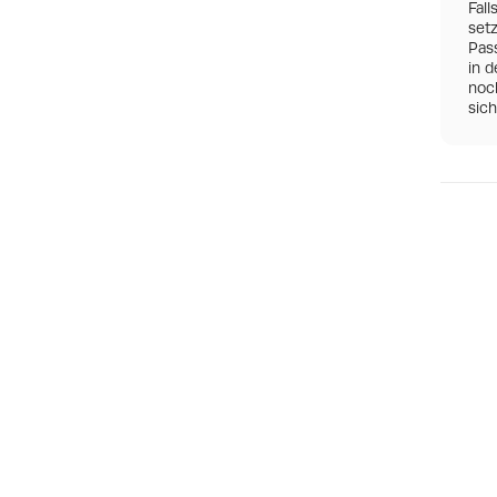
Fall
set
Pas
in d
noch
sic