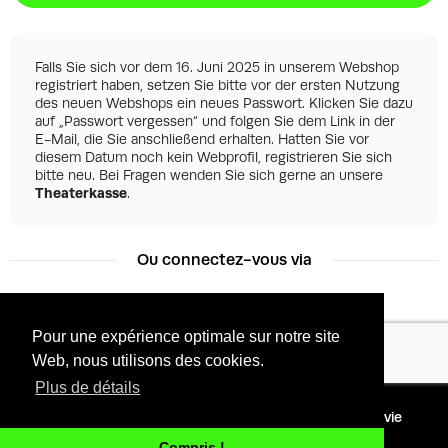
Falls Sie sich vor dem 16. Juni 2025 in unserem Webshop
registriert haben, setzen Sie bitte vor der ersten Nutzung
des neuen Webshops ein neues Passwort. Klicken Sie dazu
auf „Passwort vergessen“ und folgen Sie dem Link in der
E-Mail, die Sie anschließend erhalten. Hatten Sie vor
diesem Datum noch kein Webprofil, registrieren Sie sich
bitte neu. Bei Fragen wenden Sie sich gerne an unsere
Theaterkasse
.
Ou connectez-vous via
Pour une expérience optimale sur notre site
Facebook
Google
Web, nous utilisons des cookies.
Plus de détails
©
2026 - Powered by
Conditions
Protection de la vie
Tixly
privée
Compris !