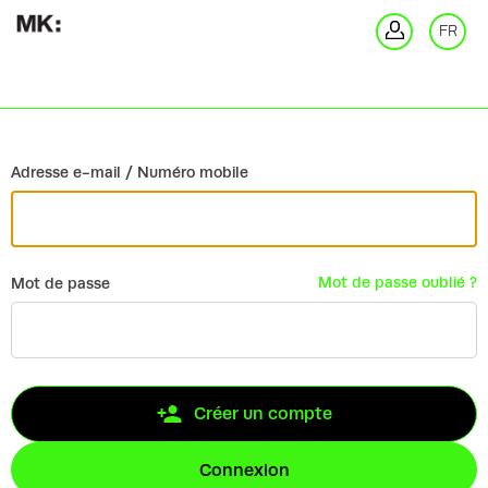
Retour
FR
Co
Adresse e-mail / Numéro mobile
Mot de passe oublié ?
Mot de passe
Créer un compte
Connexion