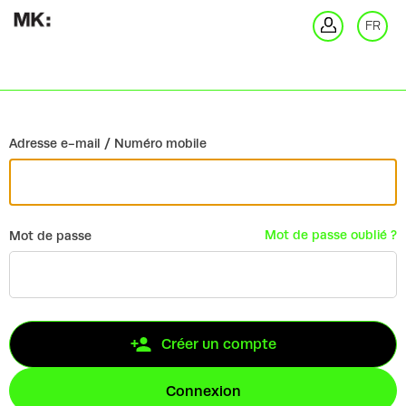
Retour
FR
Co
Adresse e-mail / Numéro mobile
Mot de passe oublié ?
Mot de passe
Créer un compte
Connexion