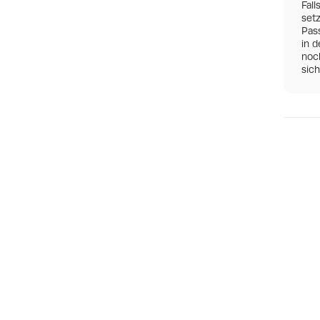
Fall
set
Pas
in d
noch
sic