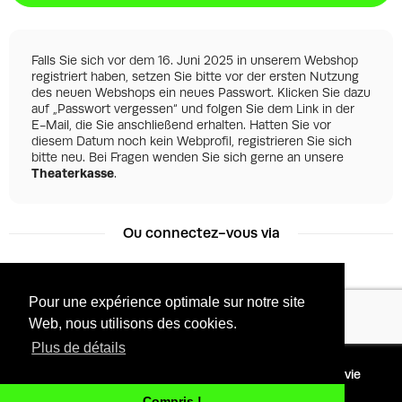
Falls Sie sich vor dem 16. Juni 2025 in unserem Webshop
registriert haben, setzen Sie bitte vor der ersten Nutzung
des neuen Webshops ein neues Passwort. Klicken Sie dazu
auf „Passwort vergessen“ und folgen Sie dem Link in der
E-Mail, die Sie anschließend erhalten. Hatten Sie vor
diesem Datum noch kein Webprofil, registrieren Sie sich
bitte neu. Bei Fragen wenden Sie sich gerne an unsere
Theaterkasse
.
Ou connectez-vous via
Pour une expérience optimale sur notre site
Facebook
Google
Web, nous utilisons des cookies.
Plus de détails
©
2026 - Powered by
Conditions
Protection de la vie
Tixly
privée
Compris !