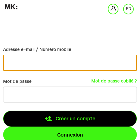
Retour
FR
Co
Adresse e-mail / Numéro mobile
Mot de passe oublié ?
Mot de passe
Créer un compte
Connexion