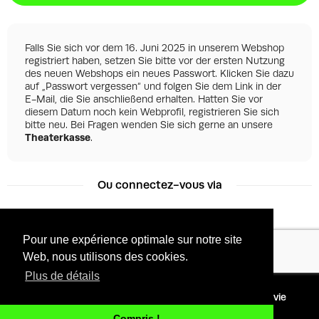
Falls Sie sich vor dem 16. Juni 2025 in unserem Webshop
registriert haben, setzen Sie bitte vor der ersten Nutzung
des neuen Webshops ein neues Passwort. Klicken Sie dazu
auf „Passwort vergessen“ und folgen Sie dem Link in der
E-Mail, die Sie anschließend erhalten. Hatten Sie vor
diesem Datum noch kein Webprofil, registrieren Sie sich
bitte neu. Bei Fragen wenden Sie sich gerne an unsere
Theaterkasse
.
Ou connectez-vous via
Pour une expérience optimale sur notre site
Facebook
Google
Web, nous utilisons des cookies.
Plus de détails
©
2026 - Powered by
Conditions
Protection de la vie
Tixly
privée
Compris !