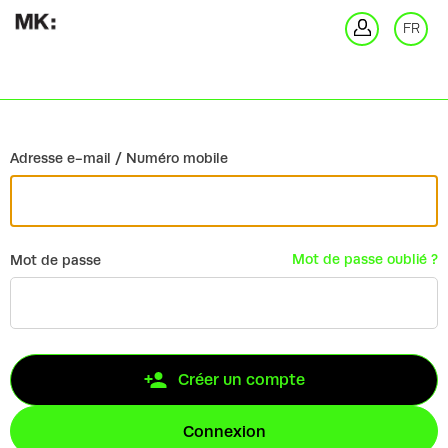
Retour
FR
Co
Adresse e-mail / Numéro mobile
Mot de passe oublié ?
Mot de passe
Créer un compte
Connexion