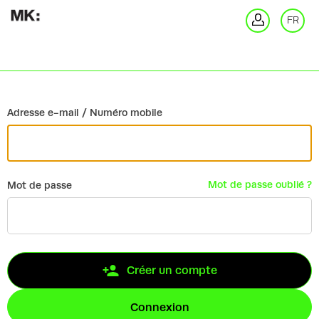
Retour
FR
Co
Adresse e-mail / Numéro mobile
Mot de passe oublié ?
Mot de passe
Créer un compte
Connexion