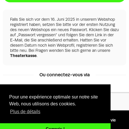
Falls Sie sich vor dem 16. Juni 2025 in unserem Webshop
registriert haben, setzen Sie bitte vor der ersten Nutzung
des neuen Webshops ein neues Passwort. Klicken Sie dazu
auf „Passwort vergessen“ und folgen Sie dem Link in der
E-Mail, die Sie anschließend erhalten. Hatten Sie vor
diesem Datum noch kein Webprofil, registrieren Sie sich
bitte neu. Bei Fragen wenden Sie sich gerne an unsere
Theaterkasse
.
Ou connectez-vous via
Pour une expérience optimale sur notre site
Facebook
Google
Web, nous utilisons des cookies.
Plus de détails
©
2026 - Powered by
Conditions
Protection de la vie
Tixly
privée
Compris !