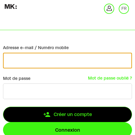
Retour
FR
Co
Adresse e-mail / Numéro mobile
Mot de passe oublié ?
Mot de passe
Créer un compte
Connexion