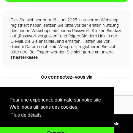
Falls Sie sich vor dem 16. Juni 2025 in unserem Webshop
registriert haben, setzen Sie bitte vor der ersten Nutzung
des neuen Webshops ein neues Passwort. Klicken Sie dazu
auf „Passwort vergessen“ und folgen Sie dem Link in der
E-Mail, die Sie anschließend erhalten. Hatten Sie vor
diesem Datum noch kein Webprofil, registrieren Sie sich
bitte neu. Bei Fragen wenden Sie sich gerne an unsere
Theaterkasse
.
Ou connectez-vous via
Pour une expérience optimale sur notre site
Facebook
Google
Web, nous utilisons des cookies.
Plus de détails
©
2026 - Powered by
Conditions
Protection de la vie
Tixly
privée
Compris !