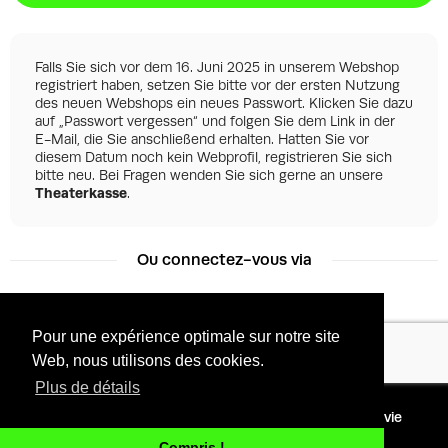
Falls Sie sich vor dem 16. Juni 2025 in unserem Webshop
registriert haben, setzen Sie bitte vor der ersten Nutzung
des neuen Webshops ein neues Passwort. Klicken Sie dazu
auf „Passwort vergessen“ und folgen Sie dem Link in der
E-Mail, die Sie anschließend erhalten. Hatten Sie vor
diesem Datum noch kein Webprofil, registrieren Sie sich
bitte neu. Bei Fragen wenden Sie sich gerne an unsere
Theaterkasse
.
Ou connectez-vous via
Pour une expérience optimale sur notre site
Facebook
Google
Web, nous utilisons des cookies.
Plus de détails
©
2026 - Powered by
Conditions
Protection de la vie
Tixly
privée
Compris !