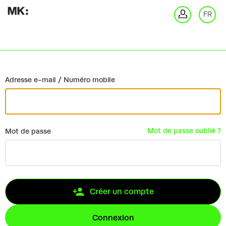
Retour
FR
Co
Adresse e-mail / Numéro mobile
Mot de passe oublié ?
Mot de passe
Créer un compte
Connexion