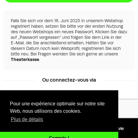
Falls Sie sich vor dem 16. Juni 2025 in unserem Webshop
registriert haben, setzen Sie bitte vor der ersten Nutzung
des neuen Webshops ein neues Passwort. Klicken Sie dazu
auf „Passwort vergessen“ und folgen Sie dem Link in der
E-Mail, die Sie anschließend erhalten. Hatten Sie vor
diesem Datum noch kein Webprofil, registrieren Sie sich
bitte neu. Bei Fragen wenden Sie sich gerne an unsere
Theaterkasse
.
Ou connectez-vous via
Pour une expérience optimale sur notre site
Facebook
Google
Web, nous utilisons des cookies.
Plus de détails
©
2026 - Powered by
Conditions
Protection de la vie
Tixly
privée
Compris !