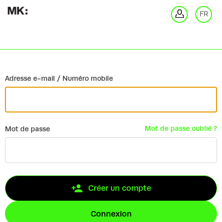
Retour
FR
Co
Adresse e-mail / Numéro mobile
Mot de passe oublié ?
Mot de passe
Créer un compte
Connexion