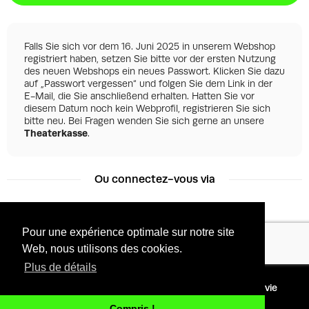
Falls Sie sich vor dem 16. Juni 2025 in unserem Webshop
registriert haben, setzen Sie bitte vor der ersten Nutzung
des neuen Webshops ein neues Passwort. Klicken Sie dazu
auf „Passwort vergessen“ und folgen Sie dem Link in der
E-Mail, die Sie anschließend erhalten. Hatten Sie vor
diesem Datum noch kein Webprofil, registrieren Sie sich
bitte neu. Bei Fragen wenden Sie sich gerne an unsere
Theaterkasse
.
Ou connectez-vous via
Pour une expérience optimale sur notre site
Facebook
Google
Web, nous utilisons des cookies.
Plus de détails
©
2026 - Powered by
Conditions
Protection de la vie
Tixly
privée
Compris !