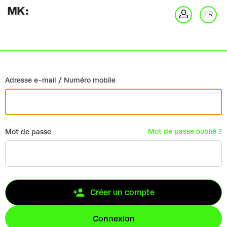
Retour
FR
Co
Adresse e-mail / Numéro mobile
Mot de passe oublié ?
Mot de passe
Créer un compte
Connexion