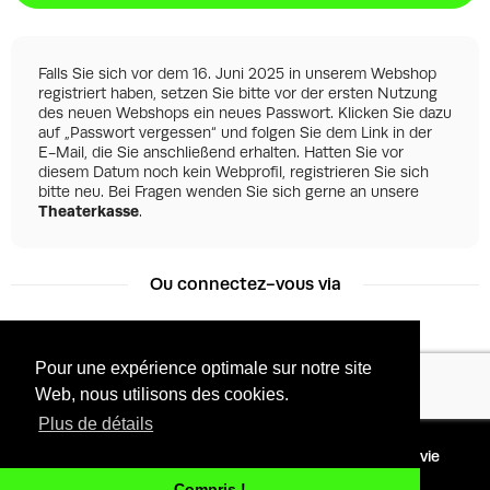
Falls Sie sich vor dem 16. Juni 2025 in unserem Webshop
registriert haben, setzen Sie bitte vor der ersten Nutzung
des neuen Webshops ein neues Passwort. Klicken Sie dazu
auf „Passwort vergessen“ und folgen Sie dem Link in der
E-Mail, die Sie anschließend erhalten. Hatten Sie vor
diesem Datum noch kein Webprofil, registrieren Sie sich
bitte neu. Bei Fragen wenden Sie sich gerne an unsere
Theaterkasse
.
Ou connectez-vous via
Pour une expérience optimale sur notre site
Facebook
Google
Web, nous utilisons des cookies.
Plus de détails
©
2026 - Powered by
Conditions
Protection de la vie
Tixly
privée
Compris !