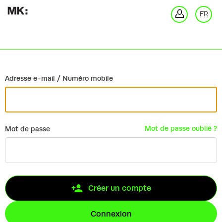
Retour
FR
Co
Adresse e-mail / Numéro mobile
Mot de passe oublié ?
Mot de passe
Créer un compte
Connexion