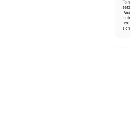
Fall
set
Pas
in d
noch
sic