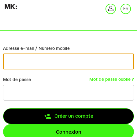
Retour
FR
Co
Adresse e-mail / Numéro mobile
Mot de passe oublié ?
Mot de passe
Créer un compte
Connexion