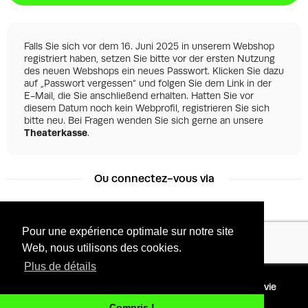
Falls Sie sich vor dem 16. Juni 2025 in unserem Webshop
registriert haben, setzen Sie bitte vor der ersten Nutzung
des neuen Webshops ein neues Passwort. Klicken Sie dazu
auf „Passwort vergessen“ und folgen Sie dem Link in der
E-Mail, die Sie anschließend erhalten. Hatten Sie vor
diesem Datum noch kein Webprofil, registrieren Sie sich
bitte neu. Bei Fragen wenden Sie sich gerne an unsere
Theaterkasse
.
Ou connectez-vous via
Pour une expérience optimale sur notre site
Facebook
Google
Web, nous utilisons des cookies.
Plus de détails
©
2026 - Powered by
Conditions
Protection de la vie
Tixly
privée
Compris !