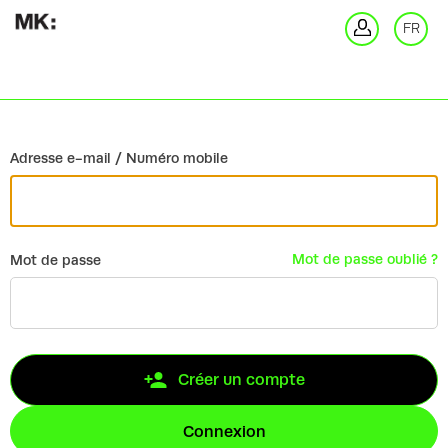
Retour
FR
Co
Adresse e-mail / Numéro mobile
Mot de passe oublié ?
Mot de passe
Créer un compte
Connexion