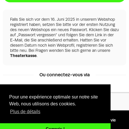
Falls Sie sich vor dem 16. Juni 2025 in unserem Webshop
registriert haben, setzen Sie bitte vor der ersten Nutzung
des neuen Webshops ein neues Passwort. Klicken Sie dazu
auf „Passwort vergessen“ und folgen Sie dem Link in der
E-Mail, die Sie anschließend erhalten. Hatten Sie vor
diesem Datum noch kein Webprofil, registrieren Sie sich
bitte neu. Bei Fragen wenden Sie sich gerne an unsere
Theaterkasse
.
Ou connectez-vous via
Pour une expérience optimale sur notre site
Facebook
Google
Web, nous utilisons des cookies.
Plus de détails
©
2026 - Powered by
Conditions
Protection de la vie
Tixly
privée
Compris !