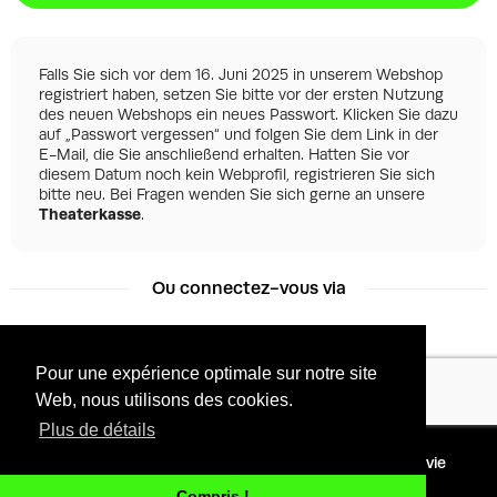
Falls Sie sich vor dem 16. Juni 2025 in unserem Webshop
registriert haben, setzen Sie bitte vor der ersten Nutzung
des neuen Webshops ein neues Passwort. Klicken Sie dazu
auf „Passwort vergessen“ und folgen Sie dem Link in der
E-Mail, die Sie anschließend erhalten. Hatten Sie vor
diesem Datum noch kein Webprofil, registrieren Sie sich
bitte neu. Bei Fragen wenden Sie sich gerne an unsere
Theaterkasse
.
Ou connectez-vous via
Pour une expérience optimale sur notre site
Facebook
Google
Web, nous utilisons des cookies.
Plus de détails
©
2026 - Powered by
Conditions
Protection de la vie
Tixly
privée
Compris !