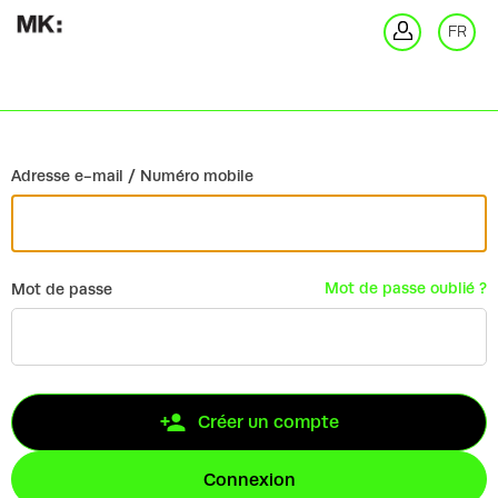
Retour
FR
Co
Adresse e-mail / Numéro mobile
Mot de passe oublié ?
Mot de passe
Créer un compte
Connexion