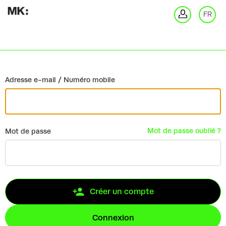
Retour
FR
Co
Adresse e-mail / Numéro mobile
Mot de passe oublié ?
Mot de passe
Créer un compte
Connexion