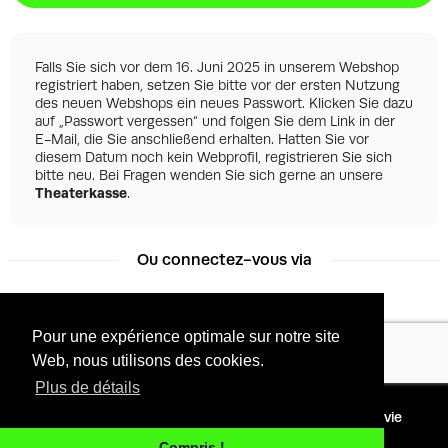
Falls Sie sich vor dem 16. Juni 2025 in unserem Webshop
registriert haben, setzen Sie bitte vor der ersten Nutzung
des neuen Webshops ein neues Passwort. Klicken Sie dazu
auf „Passwort vergessen“ und folgen Sie dem Link in der
E-Mail, die Sie anschließend erhalten. Hatten Sie vor
diesem Datum noch kein Webprofil, registrieren Sie sich
bitte neu. Bei Fragen wenden Sie sich gerne an unsere
Theaterkasse
.
Ou connectez-vous via
Pour une expérience optimale sur notre site
Facebook
Google
Web, nous utilisons des cookies.
Plus de détails
©
2026 - Powered by
Conditions
Protection de la vie
Tixly
privée
Compris !