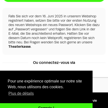
Falls Sie sich vor dem 16. Juni 2025 in unserem Webshop
registriert haben, setzen Sie bitte vor der ersten Nutzung
des neuen Webshops ein neues Passwort. Klicken Sie dazu
auf „Passwort vergessen“ und folgen Sie dem Link in der
E-Mail, die Sie anschließend erhalten. Hatten Sie vor
diesem Datum noch kein Webprofil, registrieren Sie sich
bitte neu. Bei Fragen wenden Sie sich gerne an unsere
Theaterkasse
.
Ou connectez-vous via
Pour une expérience optimale sur notre site
Facebook
Google
Web, nous utilisons des cookies.
Plus de détails
©
2026 - Powered by
Conditions
Protection de la vie
Tixly
privée
Compris !