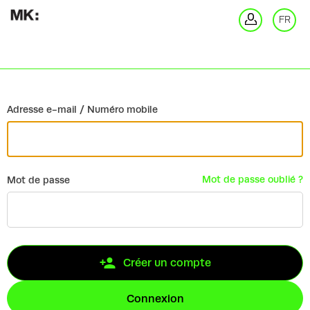
Retour
FR
Co
Adresse e-mail / Numéro mobile
Mot de passe oublié ?
Mot de passe
Créer un compte
Connexion