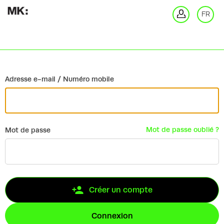
Retour
FR
Co
Adresse e-mail / Numéro mobile
Mot de passe oublié ?
Mot de passe
Créer un compte
Connexion