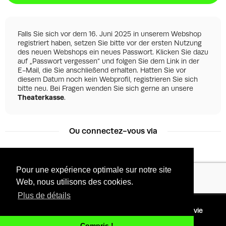
Falls Sie sich vor dem 16. Juni 2025 in unserem Webshop
registriert haben, setzen Sie bitte vor der ersten Nutzung
des neuen Webshops ein neues Passwort. Klicken Sie dazu
auf „Passwort vergessen“ und folgen Sie dem Link in der
E-Mail, die Sie anschließend erhalten. Hatten Sie vor
diesem Datum noch kein Webprofil, registrieren Sie sich
bitte neu. Bei Fragen wenden Sie sich gerne an unsere
Theaterkasse
.
Ou connectez-vous via
Pour une expérience optimale sur notre site
Facebook
Google
Web, nous utilisons des cookies.
Plus de détails
©
2026 - Powered by
Conditions
Protection de la vie
Tixly
privée
Compris !