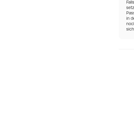
Fall
set
Pas
in d
noch
sic