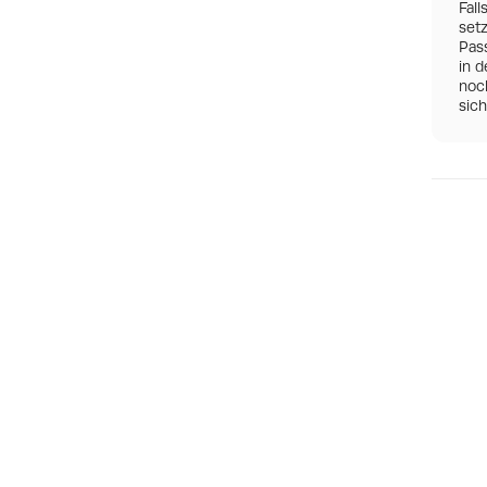
Fall
set
Pas
in d
noch
sic