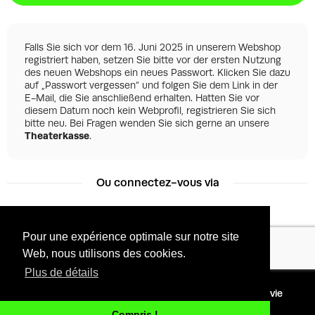
Falls Sie sich vor dem 16. Juni 2025 in unserem Webshop
registriert haben, setzen Sie bitte vor der ersten Nutzung
des neuen Webshops ein neues Passwort. Klicken Sie dazu
auf „Passwort vergessen“ und folgen Sie dem Link in der
E-Mail, die Sie anschließend erhalten. Hatten Sie vor
diesem Datum noch kein Webprofil, registrieren Sie sich
bitte neu. Bei Fragen wenden Sie sich gerne an unsere
Theaterkasse
.
Ou connectez-vous via
Pour une expérience optimale sur notre site
Facebook
Google
Web, nous utilisons des cookies.
Plus de détails
©
2026 - Powered by
Conditions
Protection de la vie
Tixly
privée
Compris !