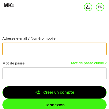
Retour
FR
Co
Adresse e-mail / Numéro mobile
Mot de passe oublié ?
Mot de passe
Créer un compte
Connexion