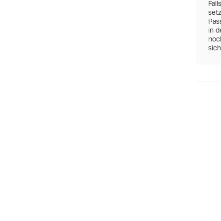
Fall
set
Pas
in d
noch
sic