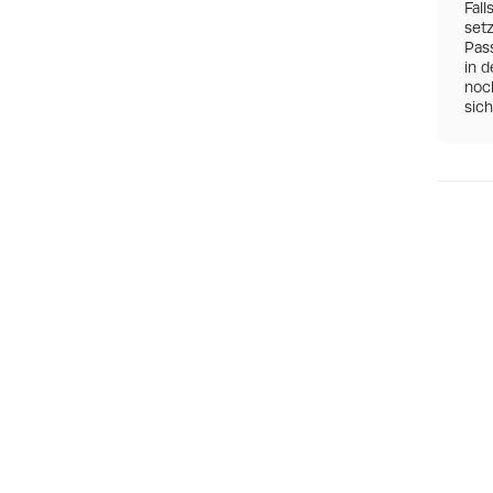
Fall
set
Pas
in d
noch
sic