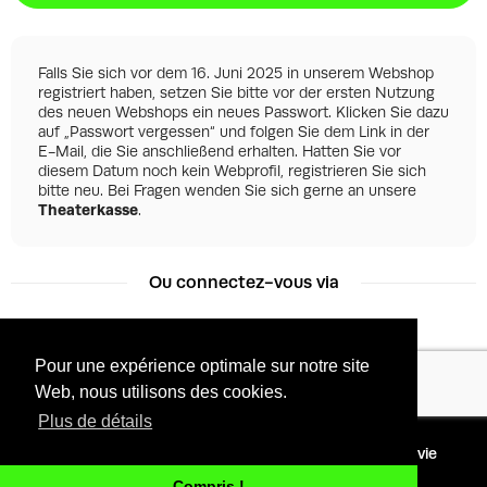
Falls Sie sich vor dem 16. Juni 2025 in unserem Webshop
registriert haben, setzen Sie bitte vor der ersten Nutzung
des neuen Webshops ein neues Passwort. Klicken Sie dazu
auf „Passwort vergessen“ und folgen Sie dem Link in der
E-Mail, die Sie anschließend erhalten. Hatten Sie vor
diesem Datum noch kein Webprofil, registrieren Sie sich
bitte neu. Bei Fragen wenden Sie sich gerne an unsere
Theaterkasse
.
Ou connectez-vous via
Pour une expérience optimale sur notre site
Facebook
Google
Web, nous utilisons des cookies.
Plus de détails
©
2026 - Powered by
Conditions
Protection de la vie
Tixly
privée
Compris !