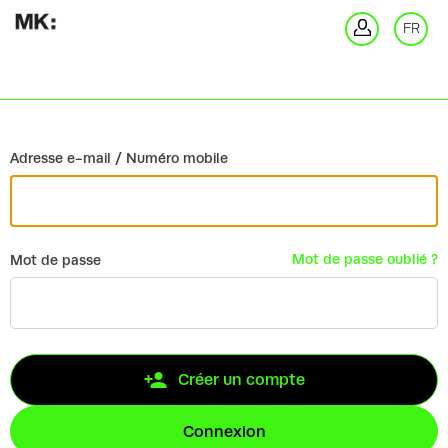
Retour
FR
Co
Adresse e-mail / Numéro mobile
Mot de passe oublié ?
Mot de passe
Créer un compte
Connexion