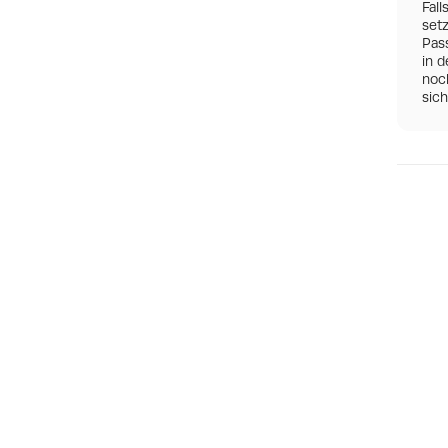
Fall
set
Pas
in d
noch
sic