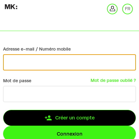
Retour
FR
Co
Adresse e-mail / Numéro mobile
Mot de passe oublié ?
Mot de passe
Créer un compte
Connexion