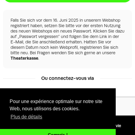
Falls Sie sich vor dem 16. Juni 2025 in unserem Webshop
registriert haben, setzen Sie bitte vor der ersten Nutzung
des neuen Webshops ein neues Passwort. Klicken Sie dazu
auf „Passwort vergessen“ und folgen Sie dem Link in der
E-Mail, die Sie anschließend erhalten. Hatten Sie vor
diesem Datum noch kein Webprofil, registrieren Sie sich
bitte neu. Bei Fragen wenden Sie sich gerne an unsere
Theaterkasse
.
Ou connectez-vous via
Pour une expérience optimale sur notre site
Facebook
Google
Web, nous utilisons des cookies.
Plus de détails
©
2026 - Powered by
Conditions
Protection de la vie
Tixly
privée
Compris !