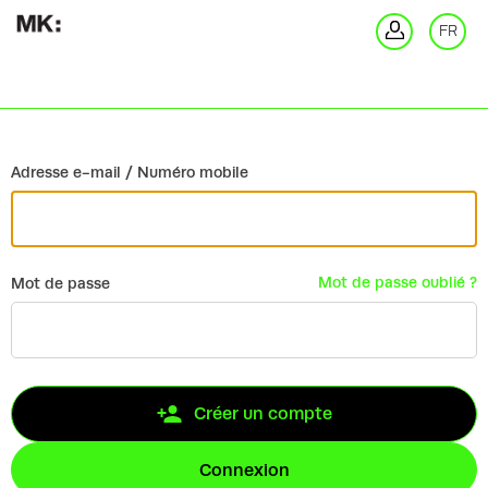
Retour
FR
Co
Adresse e-mail / Numéro mobile
Mot de passe oublié ?
Mot de passe
Créer un compte
Connexion