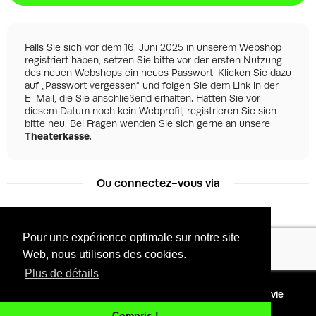
Falls Sie sich vor dem 16. Juni 2025 in unserem Webshop
registriert haben, setzen Sie bitte vor der ersten Nutzung
des neuen Webshops ein neues Passwort. Klicken Sie dazu
auf „Passwort vergessen“ und folgen Sie dem Link in der
E-Mail, die Sie anschließend erhalten. Hatten Sie vor
diesem Datum noch kein Webprofil, registrieren Sie sich
bitte neu. Bei Fragen wenden Sie sich gerne an unsere
Theaterkasse
.
Ou connectez-vous via
Pour une expérience optimale sur notre site
Facebook
Google
Web, nous utilisons des cookies.
Plus de détails
©
2026 - Powered by
Conditions
Protection de la vie
Tixly
privée
Compris !