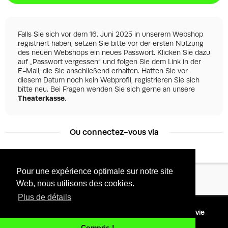
Falls Sie sich vor dem 16. Juni 2025 in unserem Webshop
registriert haben, setzen Sie bitte vor der ersten Nutzung
des neuen Webshops ein neues Passwort. Klicken Sie dazu
auf „Passwort vergessen“ und folgen Sie dem Link in der
E-Mail, die Sie anschließend erhalten. Hatten Sie vor
diesem Datum noch kein Webprofil, registrieren Sie sich
bitte neu. Bei Fragen wenden Sie sich gerne an unsere
Theaterkasse
.
Ou connectez-vous via
Pour une expérience optimale sur notre site
Facebook
Google
Web, nous utilisons des cookies.
Plus de détails
©
2026 - Powered by
Conditions
Protection de la vie
Tixly
privée
Compris !