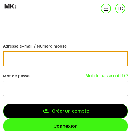
Retour
FR
Co
Adresse e-mail / Numéro mobile
Mot de passe oublié ?
Mot de passe
Créer un compte
Connexion