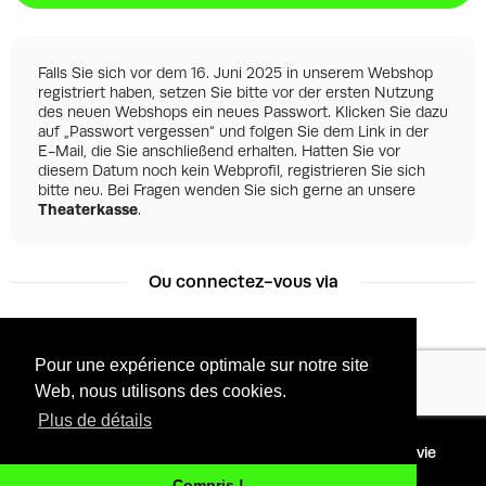
Falls Sie sich vor dem 16. Juni 2025 in unserem Webshop
registriert haben, setzen Sie bitte vor der ersten Nutzung
des neuen Webshops ein neues Passwort. Klicken Sie dazu
auf „Passwort vergessen“ und folgen Sie dem Link in der
E-Mail, die Sie anschließend erhalten. Hatten Sie vor
diesem Datum noch kein Webprofil, registrieren Sie sich
bitte neu. Bei Fragen wenden Sie sich gerne an unsere
Theaterkasse
.
Ou connectez-vous via
Pour une expérience optimale sur notre site
Facebook
Google
Web, nous utilisons des cookies.
Plus de détails
©
2026 - Powered by
Conditions
Protection de la vie
Tixly
privée
Compris !