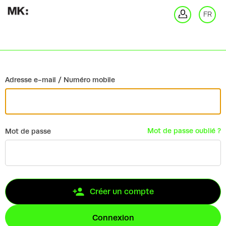
Retour
FR
Co
Adresse e-mail / Numéro mobile
Mot de passe oublié ?
Mot de passe
Créer un compte
Connexion